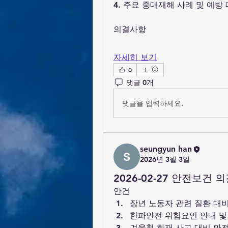
4. 주요 중대재해 사례 및 예방
의결사항
자세히 보기
0
댓글 0개
댓글을 입력하세요.
seungyun han
2026년 3월 3일
2026-02-27 안전보건 
안건
장년 노동자 관련 질환 대
한파안전 위험요인 안내 및
겨울철 화재 사고 대비 안