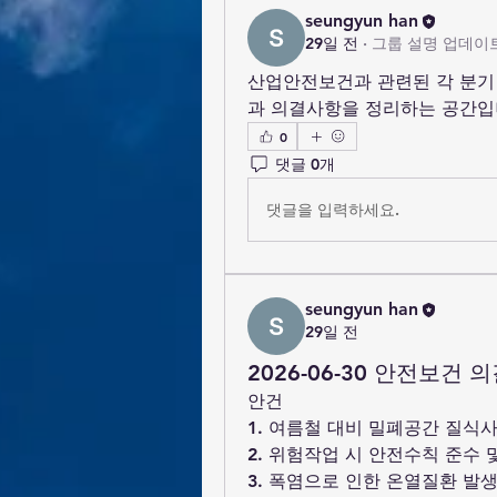
seungyun han
29일 전
·
그룹 설명 업데이
산업안전보건과 관련된 각 분기
과 의결사항을 정리하는 공간입
0
댓글 0개
댓글을 입력하세요.
seungyun han
29일 전
2026-06-30 안전보건 
안건
1. 여름철 대비 밀폐공간 질식사
2. 위험작업 시 안전수칙 준수 
3. 폭염으로 인한 온열질환 발