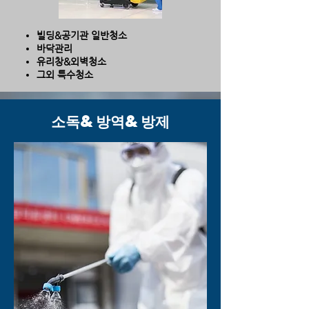
빌딩&공기관 일반청소
바닥관리
유리창&외벽청소
​그외 특수청소​
소독&방역&방제
Consultin
g