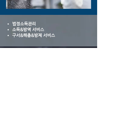
법정소독관리
소독&방역 서비스
구서&해충&방제 서비스​​
Location​
​생각공장 당산 B동 118호
FAX
TEL
0507-0303-
1877-7810
5688
E-MAIL
kgt@kgts.kr