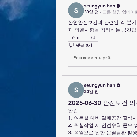
seungyun han
30일 전
·
그룹 설명 업데이
산업안전보건과 관련된 각 분기
과 의결사항을 정리하는 공간입
0
댓글 0개
Ваш комментарий...
seungyun han
30일 전
2026-06-30 안전보건 
안건
1. 여름철 대비 밀폐공간 질식사
2. 위험작업 시 안전수칙 준수 
3. 폭염으로 인한 온열질환 발