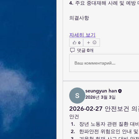
4. 주요 중대재해 사례 및 예방
의결사항
자세히 보기
0
댓글 0개
Ваш комментарий...
seungyun han
2026년 3월 3일
2026-02-27 안전보건 
안건
장년 노동자 관련 질환 대
한파안전 위험요인 안내 및
겨울철 화재 사고 대비 안